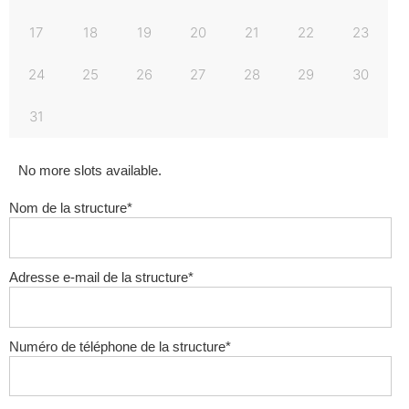
17
18
19
20
21
22
23
24
25
26
27
28
29
30
31
No more slots available.
Nom de la structure
*
Adresse e-mail de la structure
*
Numéro de téléphone de la structure
*