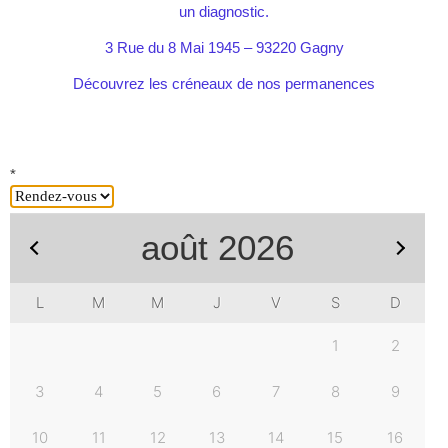
un diagnostic.
3 Rue du 8 Mai 1945 – 93220 Gagny
Précédent
Découvrez les créneaux de nos permanences
*
août
2026
L
M
M
J
V
S
D
Suivant
1
2
3
4
5
6
7
8
9
10
11
12
13
14
15
16