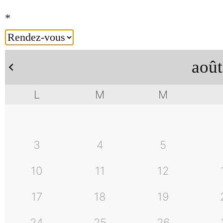
récédent
*
août
L
M
M
3
4
5
10
11
12
17
18
19
24
25
26