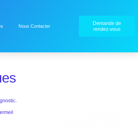
Demande de
és
Nous Contacter
rendez-vous
ues
gnostic.
ermeil